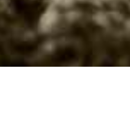
Bienvenue à Château Puy-Razac,
Grand Cru de Saint-Émilion ! Nous
vous invitons ici à découvrir notre
histoire, notre philosophie et nos
valeurs, qui font de notre cuvée un vin